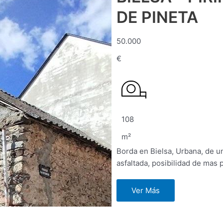
DE PINETA
50.000
€
108
m²
Borda en Bielsa, Urbana, de u
asfaltada, posibilidad de mas p
Ver Más