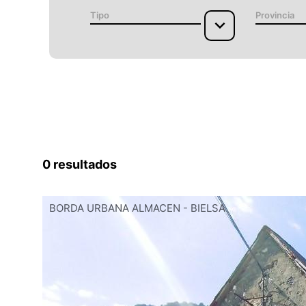
Tipo
Provincia
0
resultados
Página
Página
Página
Página
BORDA URBANA ALMACEN - BIELSA