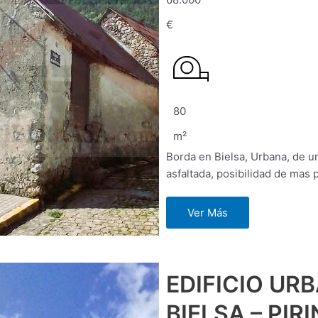
€
80
m²
Borda en Bielsa, Urbana, de u
asfaltada, posibilidad de mas p
Ver Más
EDIFICIO UR
BIELSA – PIR