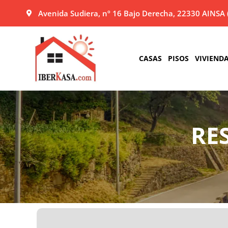
Ir
Avenida Sudiera, nº 16 Bajo Derecha, 22330 AINSA 
al
contenido
CASAS
PISOS
VIVIENDA
RE