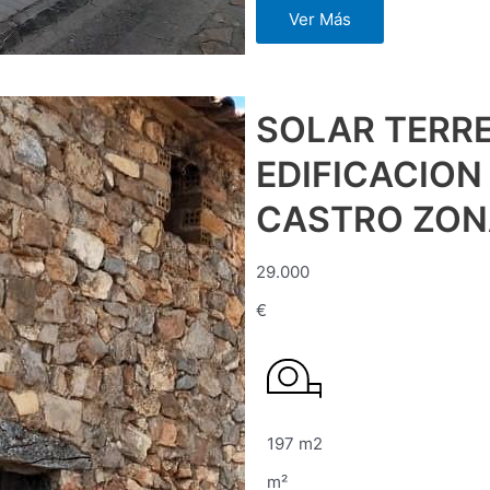
Ver Más
SOLAR TERR
EDIFICACION
CASTRO ZON
29.000
€
197 m2
m²