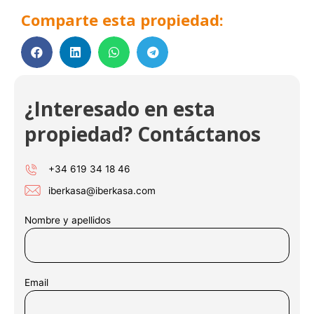
Comparte esta propiedad:
¿Interesado en esta
propiedad? Contáctanos
1
+34 619 34 18 46
1
1
iberkasa@iberkasa.com
21
Nombre y apellidos
31
41
Email
51
61