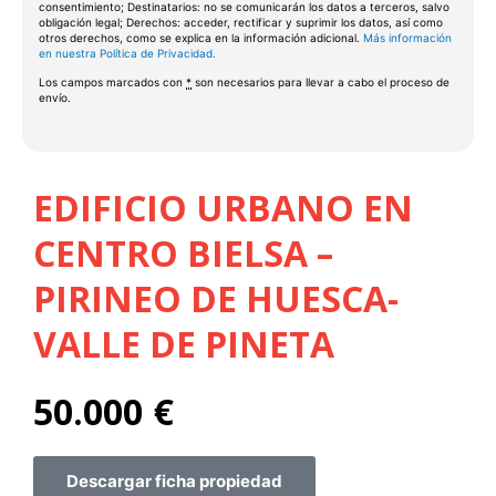
consentimiento; Destinatarios: no se comunicarán los datos a terceros, salvo
181
obligación legal; Derechos: acceder, rectificar y suprimir los datos, así como
otros derechos, como se explica en la información adicional.
Más información
en nuestra Política de Privacidad.
191
Los campos marcados con
*
son necesarios para llevar a cabo el proceso de
envío.
201
2
1
1
221
EDIFICIO URBANO EN
231
CENTRO BIELSA –
241
PIRINEO DE HUESCA-
251
VALLE DE PINETA
261
50.000
€
271
281
Descargar ficha propiedad
291