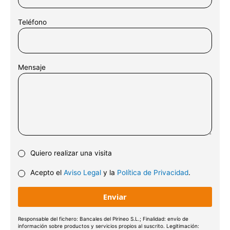
71
Teléfono
81
91
Mensaje
101
11
1
121
131
Quiero realizar una visita
141
Acepto el
Aviso Legal
y la
Política de Privacidad
.
151
161
171
Responsable del fichero: Bancales del Pirineo S.L.; Finalidad: envío de
información sobre productos y servicios propios al suscrito. Legitimación: