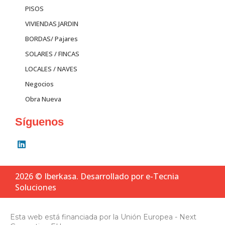
PISOS
VIVIENDAS JARDIN
BORDAS/ Pajares
SOLARES / FINCAS
LOCALES / NAVES
Negocios
Obra Nueva
Síguenos
L
i
n
k
2026 © Iberkasa.
Desarrollado por
e-Tecnia
e
d
Soluciones
i
n
Esta web está financiada por la Unión Europea - Next