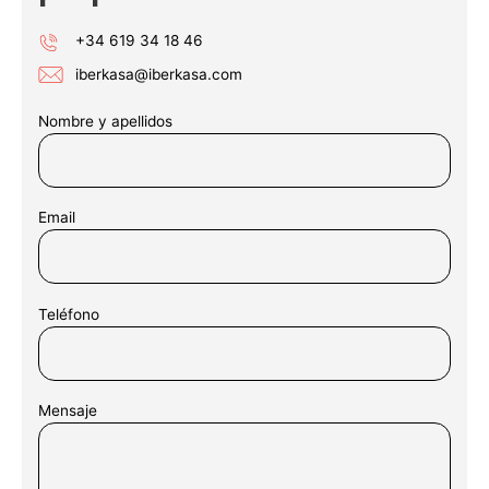
1
+34 619 34 18 46
1
1
iberkasa@iberkasa.com
21
Nombre y apellidos
31
41
Email
51
61
71
Teléfono
81
91
Mensaje
101
11
1