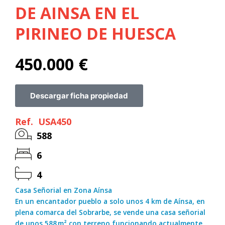
231
DE AINSA EN EL
241
PIRINEO DE HUESCA
251
450.000
€
261
271
Descargar ficha propiedad
281
291
Ref.
USA450
588
6
4
Casa Señorial en Zona Aínsa
En un encantador pueblo a solo unos 4 km de Aínsa, en
plena comarca del Sobrarbe, se vende una casa señorial
de unos 588 m² con terreno funcionando actualmente