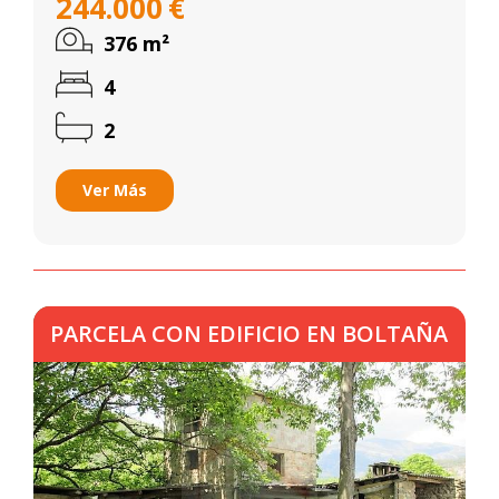
244.000
€
376
m²
4
2
Ver Más
PARCELA CON EDIFICIO EN BOLTAÑA