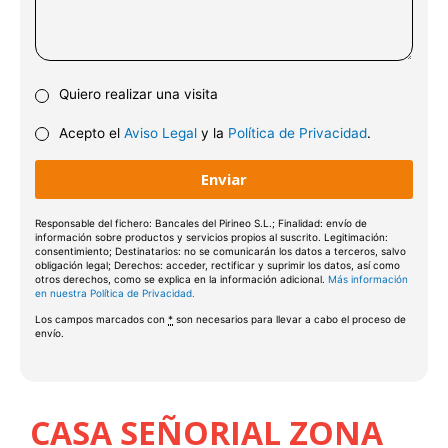
121
131
Quiero realizar una visita
141
Acepto el
Aviso Legal
y la
Política de Privacidad
.
151
161
171
Responsable del fichero: Bancales del Pirineo S.L.; Finalidad: envío de
información sobre productos y servicios propios al suscrito. Legitimación:
consentimiento; Destinatarios: no se comunicarán los datos a terceros, salvo
181
obligación legal; Derechos: acceder, rectificar y suprimir los datos, así como
otros derechos, como se explica en la información adicional.
Más información
en nuestra Política de Privacidad.
191
Los campos marcados con
*
son necesarios para llevar a cabo el proceso de
envío.
201
2
1
1
221
CASA SEÑORIAL ZONA