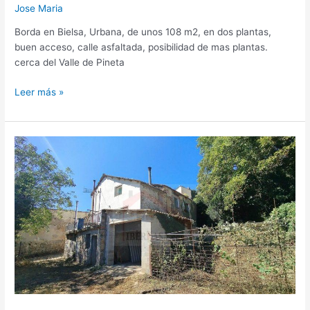
Jose Maria
Borda en Bielsa, Urbana, de unos 108 m2, en dos plantas,
buen acceso, calle asfaltada, posibilidad de mas plantas.
cerca del Valle de Pineta
Leer más »
CASA
DE
PUEBLO
CON
JARDIN
EN
PALO
–
VALLE
LA
FUEVA