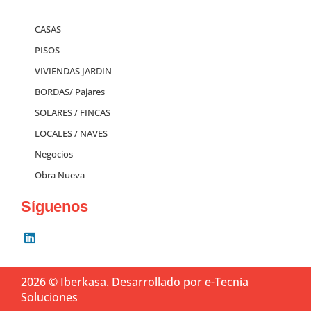
CASAS
PISOS
VIVIENDAS JARDIN
BORDAS/ Pajares
SOLARES / FINCAS
LOCALES / NAVES
Negocios
Obra Nueva
Síguenos
L
i
n
k
2026 © Iberkasa.
Desarrollado por
e-Tecnia
e
d
Soluciones
i