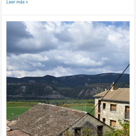
Leer más »
CASA
SEÑORIAL
ZONA
DE
AINSA
EN
EL
PIRINEO
DE
HUESCA