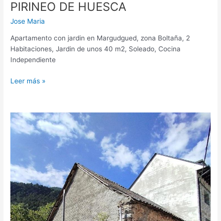
PIRINEO DE HUESCA
Jose Maria
Apartamento con jardin en Margudgued, zona Boltaña, 2
Habitaciones, Jardin de unos 40 m2, Soleado, Cocina
Independiente
Leer más »
EDIFICIO
URBANO
EN
CENTRO
BIELSA
–
PIRINEO
DE
HUESCA-
VALLE