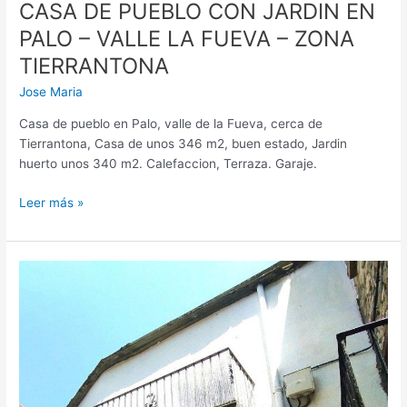
–
CASA DE PUEBLO CON JARDIN EN
ZONA
PALO – VALLE LA FUEVA – ZONA
TIERRANTONA
TIERRANTONA
Jose Maria
Casa de pueblo en Palo, valle de la Fueva, cerca de
Tierrantona, Casa de unos 346 m2, buen estado, Jardin
huerto unos 340 m2. Calefaccion, Terraza. Garaje.
Leer más »
CASA
DE
PUEBLO
EN
LABUERDA
PIRINEO
DE