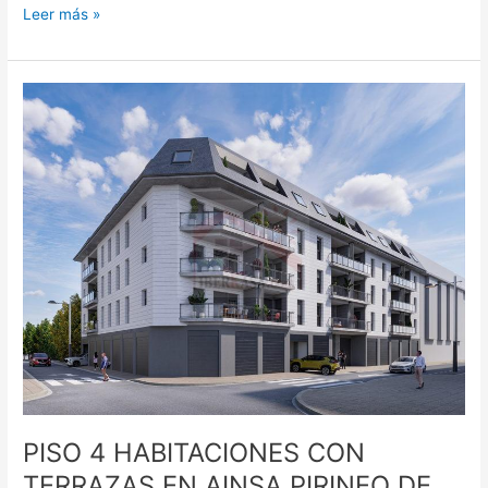
Leer más »
PISO
4
HABITACIONES
CON
TERRAZAS
EN
AINSA
PIRINEO
DE
HUESCA
PISO 4 HABITACIONES CON
TERRAZAS EN AINSA PIRINEO DE