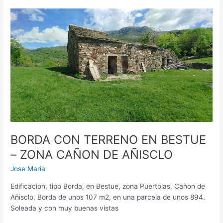
BORDA
CON
TERRENO
EN
BESTUE
–
ZONA
CAÑON
DE
AÑISCLO
BORDA CON TERRENO EN BESTUE
– ZONA CAÑON DE AÑISCLO
Jose Maria
Edificacion, tipo Borda, en Bestue, zona Puertolas, Cañon de
Añisclo, Borda de unos 107 m2, en una parcela de unos 894.
Soleada y con muy buenas vistas