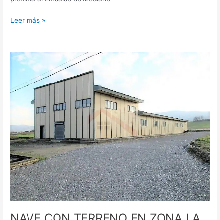
Leer más »
NAVE
CON
TERRENO
EN
ZONA
LA
FUEVA
TIERRANTONA
NAVE CON TERRENO EN ZONA LA