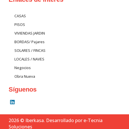
CASAS
PISOS
VIVIENDAS JARDIN
BORDAS/ Pajares
SOLARES / FINCAS
LOCALES / NAVES
Negocios
Obra Nueva
Síguenos
L
i
n
k
2026 © Iberkasa.
Desarrollado por
e-Tecnia
e
d
Soluciones