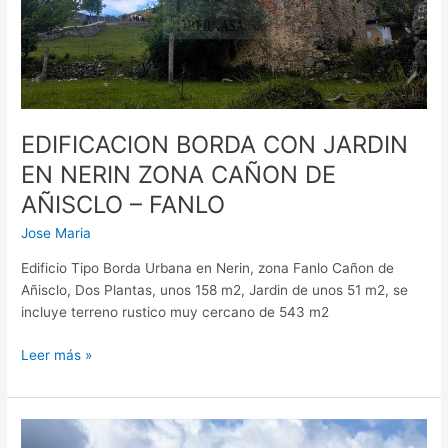
NERIN
ZONA
CAÑON
DE
AÑISCLO
–
FANLO
EDIFICACION BORDA CON JARDIN
EN NERIN ZONA CAÑON DE
AÑISCLO – FANLO
Jose Maria
Edificio Tipo Borda Urbana en Nerin, zona Fanlo Cañon de
Añisclo, Dos Plantas, unos 158 m2, Jardin de unos 51 m2, se
incluye terreno rustico muy cercano de 543 m2
Leer más »
CASA