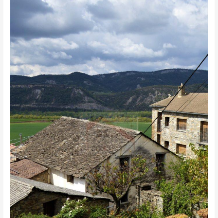
SEÑORIAL
ZONA
DE
AINSA
EN
EL
PIRINEO
DE
HUESCA