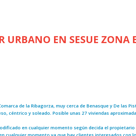
R URBANO EN SESUE ZONA
Comarca de la Ribagorza, muy cerca de Benasque y De las Pis
so, céntrico y soleado. Posible unas 27 viviendas aproximada
r modificado en cualquier momento según decida el propietario 
 en cualquier momento ya que hay clientes interesados con lo