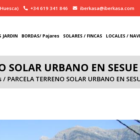
(Huesca)
+34 619 341 846
iberkasa@iberkasa.com
S JARDIN
BORDAS/ Pajares
SOLARES / FINCAS
LOCALES / NAV
O SOLAR URBANO EN SESU
s
/
PARCELA TERRENO SOLAR URBANO EN SES