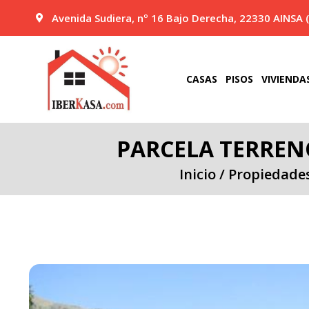
Ir
Avenida Sudiera, nº 16 Bajo Derecha, 22330 AINSA 
al
contenido
CASAS
PISOS
VIVIENDA
PARCELA TERREN
Inicio
/
Propiedade