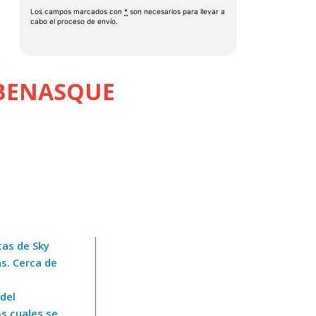
Los campos marcados con
*
son necesarios para llevar a
cabo el proceso de envío.
221
231
241
 BENASQUE
251
261
271
281
291
tas de Sky
s. Cerca de
del
s cuales se