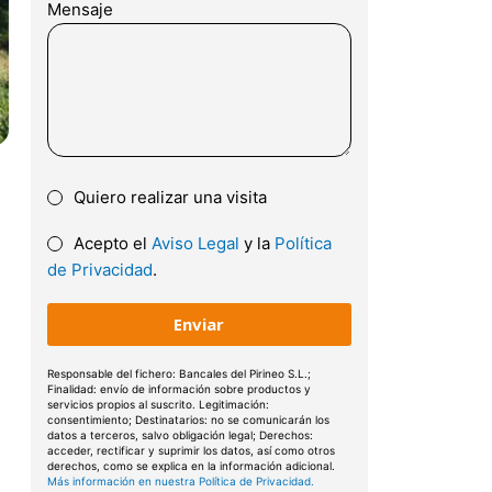
Mensaje
101
11
1
121
131
141
Quiero realizar una visita
151
Acepto el
Aviso Legal
y la
Política
de Privacidad
.
161
171
181
Responsable del fichero: Bancales del Pirineo S.L.;
Finalidad: envío de información sobre productos y
191
servicios propios al suscrito. Legitimación:
consentimiento; Destinatarios: no se comunicarán los
datos a terceros, salvo obligación legal; Derechos:
201
acceder, rectificar y suprimir los datos, así como otros
derechos, como se explica en la información adicional.
Más información en nuestra Política de Privacidad.
2
1
1