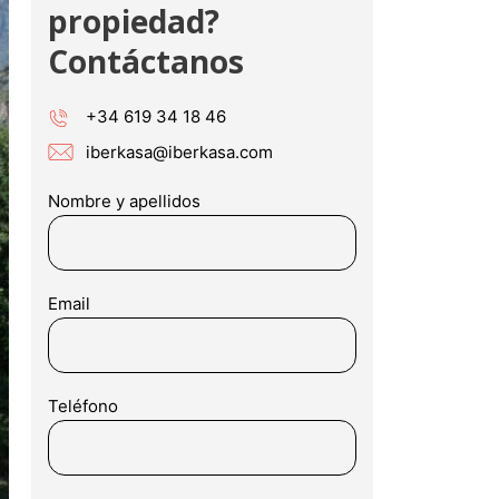
propiedad?
Contáctanos
1
+34 619 34 18 46
1
1
iberkasa@iberkasa.com
21
Nombre y apellidos
31
41
Email
51
61
71
Teléfono
81
91