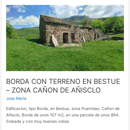
BORDA
CON
TERRENO
EN
BESTUE
–
ZONA
CAÑON
DE
AÑISCLO
BORDA CON TERRENO EN BESTUE
– ZONA CAÑON DE AÑISCLO
Jose Maria
Edificacion, tipo Borda, en Bestue, zona Puertolas, Cañon de
Añisclo, Borda de unos 107 m2, en una parcela de unos 894.
Soleada y con muy buenas vistas