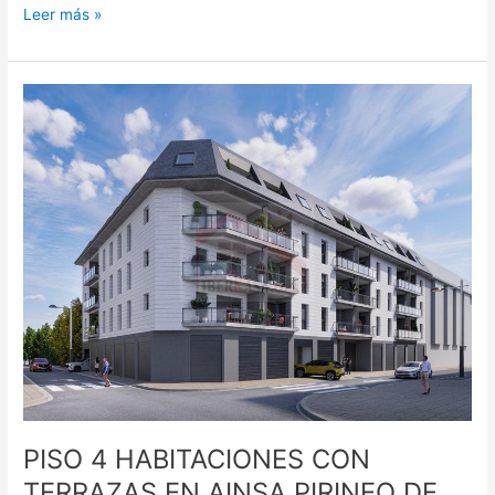
Leer más »
PISO
4
HABITACIONES
CON
TERRAZAS
EN
AINSA
PIRINEO
DE
HUESCA
PISO 4 HABITACIONES CON
TERRAZAS EN AINSA PIRINEO DE